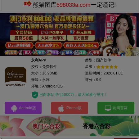
熊猫图库
598033a.com
一定谨记!
永利APP
类型：国产软件
授权：免费软件
星级：
大小：16.98MB
更新时间：2026.01.01
来源：永利
评分：9.9
环境：Android/iOS
已向本站押付1000万，请大家放心投注！
Android版
iPhone版
访问官网
澳门六合彩
香港六合彩