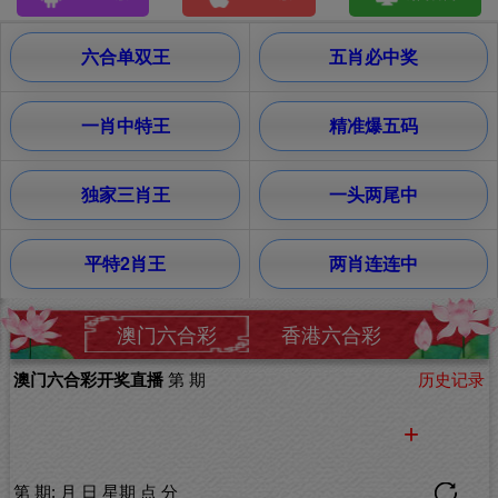
六合单双王
五肖必中奖
一肖中特王
精准爆五码
独家三肖王
一头两尾中
平特2肖王
两肖连连中
澳门六合彩
香港六合彩