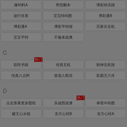
爆码料A
帮您翻本
博彩快讯报
波行肖尾
宝宝特码图
博彩通B
博彩通A
博彩平特报
百家乐玄机
宝宝平特
不服来战澳
C
彩民书籍
传真玄机
财神玄机报
传真八点料
曾道人暗语
彩霸王六肖
D
点击查看更多图纸
东成西就澳
单双中特图
赌王心水报
东方心经B
东方心经A