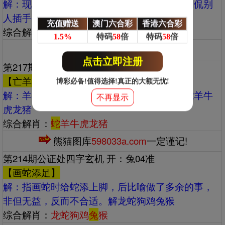
解：‌‌现在主要就是‌多管闲事‌的意思，常用来调侃别
人插手不归自己管的事儿 。‌‌解狗虎蛇鸡龙兔
充值赠送
澳门六合彩
香港六合彩
综合解肖：
狗
虎
蛇鸡龙兔
1.5%
特码
58
倍
特码
58
倍
熊猫图库
598033a.com
一定谨记!
点击立即注册
第217期公证处四字玄机 开：蛇26准
【亡羊补牢】
博彩必备!值得选择!真正的大额无忧!
解：‌‌羊丢失了再去修补羊圈，还不算晚。解蛇羊牛
不再显示
虎龙猪
综合解肖：
蛇
羊牛虎龙猪
熊猫图库
598033a.com
一定谨记!
第214期公证处四字玄机 开：兔04准
【画蛇添足】
解：‌‌指画蛇时给蛇添上脚，后比喻做了多余的事，
非但无益，反而不合适。解龙蛇狗鸡兔猴
综合解肖：
龙蛇狗鸡
兔
猴