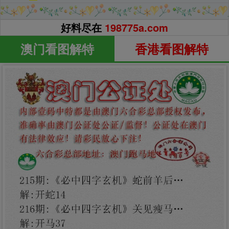
好料尽在
198775a.com
澳门看图解特
香港看图解特