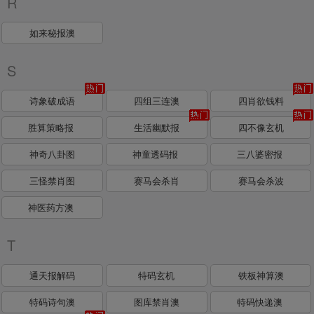
R
如来秘报澳
S
诗象破成语
四组三连澳
四肖欲钱料
胜算策略报
生活幽默报
四不像玄机
神奇八卦图
神童透码报
三八婆密报
三怪禁肖图
赛马会杀肖
赛马会杀波
神医药方澳
T
通天报解码
特码玄机
铁板神算澳
特码诗句澳
图库禁肖澳
特码快递澳