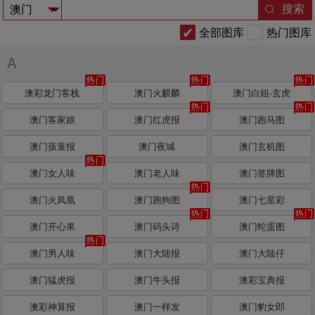
搜索
全部图库
热门图库
A
澳彩龙门客栈
澳门火麒麟
澳门白姐-玄虎
澳门客家娘
澳门红虎报
澳门跑马图
澳门孩童报
澳门夜城
澳门玄机图
澳门女人味
澳门老人味
澳门签牌图
澳门火凤凰
澳门跑狗图
澳门七星彩
澳门开心果
澳门码头诗
澳门蛇蛋图
澳门男人味
澳门大陆报
澳门大陆仔
澳门猛虎报
澳门牛头报
澳彩宝典报
澳彩神算报
澳门一样发
澳门豹女郎