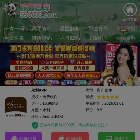
返回首页
一肖一码
高手资料
看图解析
前途算命
专业平特
今日头条
谜语特码
六肖⑿码
正版图库
评论资料
永利APP
类型：国产软件
授权：免费软件
星级：
大小：16.98MB
更新时间：2026.01.01
来源：永利
评分：9.9
环境：Android/iOS
已向本站押付1000万，请大家放心投注！
Android版
iPhone版
访问官网