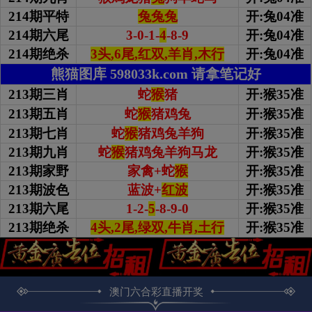
214期平特
兔兔兔
开:兔04准
214期
六尾
3-0-1-
4
-8-9
开:兔04准
214期绝杀
3头,6尾,红双,羊肖,木行
开:兔04准
熊猫图库 598033k.com 请拿笔记好
213期三肖
蛇
猴
猪
开:猴35准
213期五肖
蛇
猴
猪鸡兔
开:猴35准
213期七肖
蛇
猴
猪鸡兔羊狗
开:猴35准
213期九肖
蛇
猴
猪鸡兔羊狗马龙
开:猴35准
213期家野
家禽+蛇
猴
开:猴35准
213期波色
蓝波+
红波
开:猴35准
213期
六尾
1-2-
5
-8-9-0
开:猴35准
213期绝杀
4头,2尾,绿双,牛肖,土行
开:猴35准
澳门六合彩直播开奖