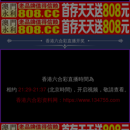
香港六合彩直播开奖
香港六合彩直播時間為
相约
21:29-21:37
(北京時間)，开启视频，敬請查看。
香港六合彩资料网：https://www.134755.com