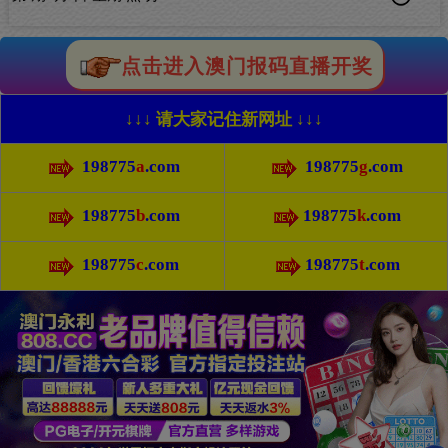
点击进入澳门报码直播开奖
↓↓↓ 请大家记住新网址 ↓↓↓
198775
a
.com
198775
g
.com
198775
b
.com
198775
k
.com
198775
c
.com
198775
t
.com