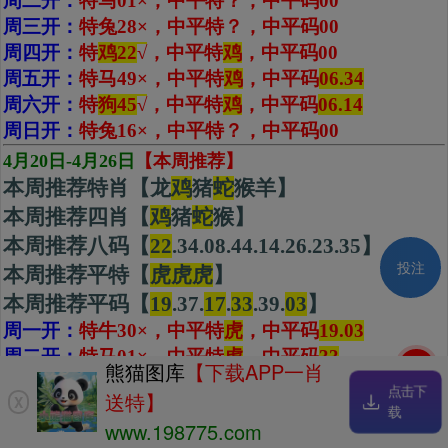
周二开：
特马01
×
，中平特？，中平码00
周三开：
特兔28
×
，中平特？，中平码00
周四开：
特
鸡22
√
，中平特
鸡
，
中平码
00
周五开：
特马49
×
，中平特
鸡
，中平码
06.34
周六开：
特
狗45
√
，中平特
鸡
，
中平码
06.14
周日开：
特兔16×，中平特？，中平码00
4月20日-4月26日
【本周推荐】
本周推荐特肖【龙
鸡
猪
蛇
猴羊】
本周推荐四肖【
鸡
猪
蛇
猴】
本周推荐八码【
22
.34.08.44.14.26.23.35】
投注
本周推荐平特【
虎虎虎
】
本周推荐平码【
19
.37.
17
.
33
.39.
03
】
周一开：
特牛30×，中平特
虎
，中平码
19.03
周二开：
特马01×，中平特
虎
，中平码
33
刷新
熊猫图库
【下载APP一肖
周三开：
特狗09×，中平特
？
，中平码
19
点击下
送特】
X
周四开：
特
蛇02
√
，中平特
虎
，
中平码
17
载
www.198775.com
周五开：
特牛30×，中平特
虎
，中平码
00