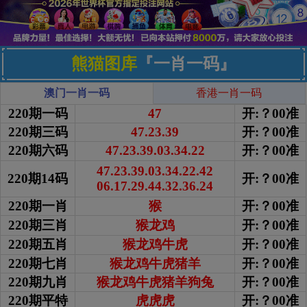
熊猫图库
『一肖一码』
澳门一肖一码
香港一肖一码
220期一码
47
开:？00准
220期三码
47.23.39
开:？00准
220期六码
47.23.39.03.34.22
开:？00准
47.23.39.03.34.22.42
220期14码
开:？00准
06.17.29.44.32.36.24
220期一肖
猴
开:？00准
220期三肖
猴龙鸡
开:？00准
220期五肖
猴龙鸡牛虎
开:？00准
220期七肖
猴龙鸡牛虎猪羊
开:？00准
220期九肖
猴龙鸡牛虎猪羊狗兔
开:？00准
220期平特
虎虎虎
开:？00准