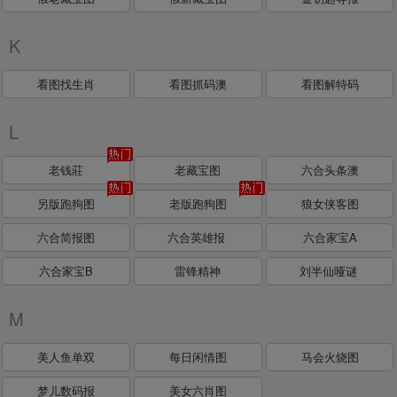
K
看图找生肖
看图抓码澳
看图解特码
L
老钱莊
老藏宝图
六合头条澳
另版跑狗图
老版跑狗图
狼女侠客图
六合简报图
六合英雄报
六合家宝A
六合家宝B
雷锋精神
刘半仙哑谜
M
美人鱼单双
每日闲情图
马会火烧图
梦儿数码报
美女六肖图