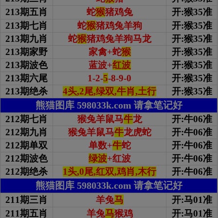
213期五肖
蛇
猴
猪鸡兔
开:猴35准
213期七肖
蛇
猴
猪鸡兔羊狗
开:猴35准
213期九肖
蛇
猴
猪鸡兔羊狗马龙
开:猴35准
213期家野
家禽+蛇
猴
开:猴35准
213期波色
蓝波+
红波
开:猴35准
213期
六尾
1-2-
5
-8-9-0
开:猴35准
213期绝杀
4头,2尾,绿双,牛肖,土行
开:猴35准
熊猫图库 598033k.com 请拿笔记好
212期七肖
猴兔羊鼠马
牛
龙
开:牛06准
212期九肖
猴兔羊鼠马
牛
龙虎蛇
开:牛06准
212期单双
单数+
牛
蛇
开:牛06准
212期波色
绿波
+红波
开:牛06准
212期绝杀
1头,0尾,红双,鸡肖,木行
开:牛06准
熊猫图库 598033k.com 请拿笔记好
211期三肖
羊兔
马
开:马01准
211期五肖
羊兔
马
猴鸡
开:马01准