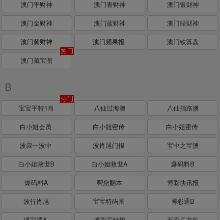
澳门平财神
澳门青财神
澳门银财神
澳门金财神
澳门蓝财神
澳门绿财神
澳门黄财神
澳门频果报
澳门铁算盘
澳门藏宝图
B
宝宝平特1肖
八仙过海澳
八仙指路澳
白小姐会员
白小姐密传
白小姐密传
波叔一波中
波肖尾门报
宝中之宝澳
白小姐救世B
白小姐救世A
爆码料B
爆码料A
帮您翻本
博彩快讯报
波行肖尾
宝宝特码图
博彩通B
博彩通A
博彩平特报
百家乐玄机