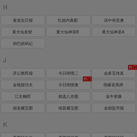
H
黄道吉日报
红姐内幕图
话中有意澳
黄大仙发财
黄大仙神圣B
黄大仙神圣A
胡巴抓码记
J
济公救民报
今日闲情二
金多宝传真
金钱报功夫
今日闲情澳
劲爆龙凤榜
江左梅郎
精选八肖图
金牛密爆
假老藏宝图
假新藏宝图
金钥匙导报
K