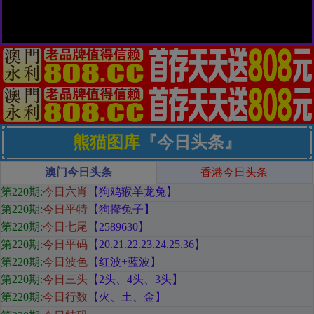
熊猫图库
『今日头条』
澳门今日头条
香港今日头条
第220期
:
今日六肖
【狗鸡猴羊龙兔
】
第220期:
今日平特
【狗撵兔子
】
第220期:
今日七尾
【2589630
】
第220期:
今日平码
【
20.21.22.23.24.25.36
】
第220期:
今日波色
【红
波+蓝波
】
第220期:
今日三头
【
2头、4头、3头
】
第220期:
今日行数
【火
、土、金
】