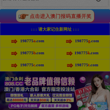
点击进入澳门报码直播开奖
↓↓↓ 请大家记住新网址 ↓↓↓
198775
a
.com
198775
g
.com
198775
b
.com
198775
k
.com
198775
c
.com
198775
t
.com