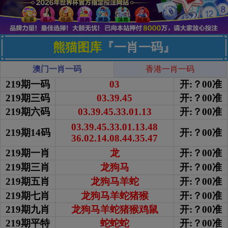
熊猫图库
『一肖一码』
澳门一肖一码
香港一肖一码
219期一码
03
开:？00准
219期三码
03.39.45
开:？00准
219期六码
03.39.45.33.01.13
开:？00准
03.39.45.33.01.13.48
219期14码
开:？00准
36.
02.14.08.44.35.47
219期一肖
龙
开:？00准
219期三肖
龙狗马
开:？00准
219期五肖
龙狗马羊蛇
开:？00准
219期七肖
龙狗马羊蛇猪猴
开:？00准
219期九肖
龙狗马羊蛇猪猴鸡鼠
开:？00准
219期平特
蛇蛇蛇
开:？00准