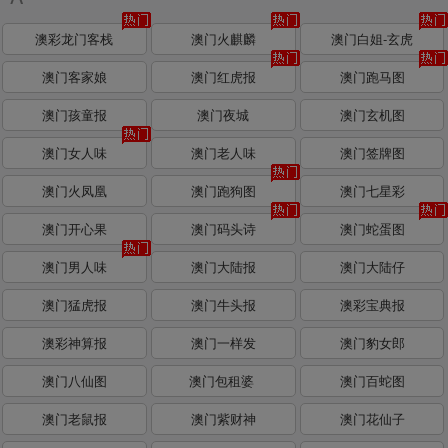
澳彩龙门客栈
澳门火麒麟
澳门白姐-玄虎
澳门客家娘
澳门红虎报
澳门跑马图
澳门孩童报
澳门夜城
澳门玄机图
澳门女人味
澳门老人味
澳门签牌图
澳门火凤凰
澳门跑狗图
澳门七星彩
澳门开心果
澳门码头诗
澳门蛇蛋图
澳门男人味
澳门大陆报
澳门大陆仔
澳门猛虎报
澳门牛头报
澳彩宝典报
澳彩神算报
澳门一样发
澳门豹女郎
澳门八仙图
澳门包租婆
澳门百蛇图
澳门老鼠报
澳门紫财神
澳门花仙子