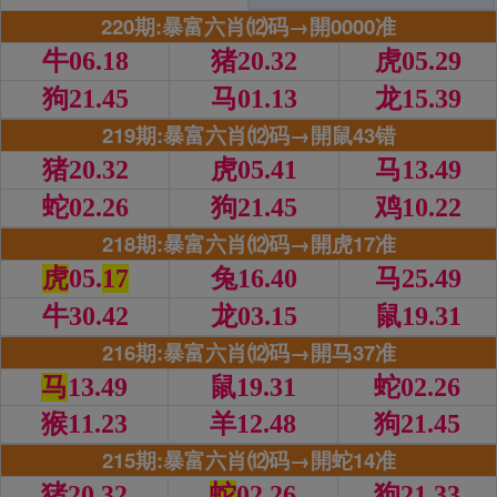
220期:暴富六肖⑿码→開0000准
牛06.18
猪20.32
虎05.29
狗21.45
马01.13
龙15.39
219期:暴富六肖⑿码→開鼠43错
猪20.32
虎05.41
马13.49
蛇02.26
狗21.45
鸡10.22
218期:暴富六肖⑿码→開虎17准
虎
05.
17
兔16.40
马25.49
牛30.42
龙03.15
鼠19.31
216期:暴富六肖⑿码→開马37准
马
13.49
鼠19.31
蛇02.26
猴11.23
羊12.48
狗21.45
215期:暴富六肖⑿码→開蛇14准
猪20.32
蛇
02.26
狗21.33