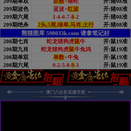
209期单双
双数
+猪蛇
开:猪08准
209期波色
蓝波+
红波
开:猪08准
209期
六尾
1-4-6-7-
8
-2
开:猪08准
209期绝杀
2头,5尾,绿单,马肖,土行
开:猪08准
熊猫图库 598033k.com 请拿笔记好
208期七肖
蛇龙猪狗虎
鼠
牛
开:鼠19准
208期九肖
蛇龙猪狗虎
鼠
牛兔鸡
开:鼠19准
208期单双
单数
+牛兔
开:鼠19准
208期
六尾
0-2-5-8-
9
-3
开:鼠19准
澳门六合彩直播开奖