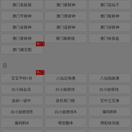
澳门老鼠报
澳门紫财神
澳门花仙子
澳门平财神
澳门青财神
澳门银财神
澳门金财神
澳门蓝财神
澳门绿财神
澳门黄财神
澳门频果报
澳门铁算盘
澳门藏宝图
B
宝宝平特1肖
八仙过海澳
八仙指路澳
白小姐会员
白小姐密传
白小姐密传
波叔一波中
波肖尾门报
宝中之宝澳
白小姐救世B
白小姐救世A
爆码料B
爆码料A
帮您翻本
博彩快讯报