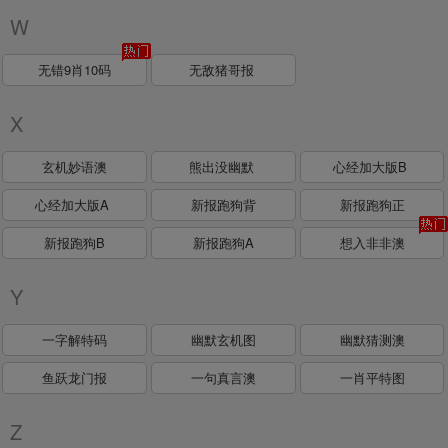
W
无错9肖10码
无敌猪哥报
X
玄机妙语澳
熊出没幽默
心经加大版B
心经加大版A
新报跑狗背
新报跑狗正
新报跑狗B
新报跑狗A
想入非非澳
Y
一字解特码
幽默玄机图
幽默猜测澳
鱼跃龙门报
一句真言澳
一肖平特图
Z