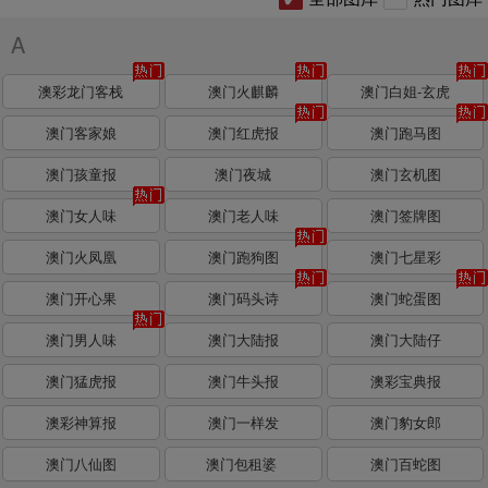
A
澳彩龙门客栈
澳门火麒麟
澳门白姐-玄虎
澳门客家娘
澳门红虎报
澳门跑马图
澳门孩童报
澳门夜城
澳门玄机图
澳门女人味
澳门老人味
澳门签牌图
澳门火凤凰
澳门跑狗图
澳门七星彩
澳门开心果
澳门码头诗
澳门蛇蛋图
澳门男人味
澳门大陆报
澳门大陆仔
澳门猛虎报
澳门牛头报
澳彩宝典报
澳彩神算报
澳门一样发
澳门豹女郎
澳门八仙图
澳门包租婆
澳门百蛇图