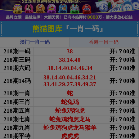
熊猫图库
『一肖一码』
澳门一肖一码
香港一肖一码
218期一码
38
开:？00准
218期三码
38.14.40
开:？00准
218期六码
38.14.40.04.46.34
开:？00准
38.14.40.04.46.34.21
218期14码
开:？00准
33.41.29.27.39.49.37
218期一肖
蛇
开:？00准
218期三肖
蛇兔鸡
开:？00准
218期五肖
蛇兔鸡狗虎
开:？00准
218期七肖
蛇兔鸡狗虎龙马
开:？00准
218期九肖
蛇兔鸡狗虎龙马猴羊
开:？00准
218期平特
虎虎虎
开:？00准