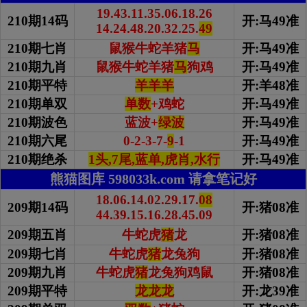
19.43.11.35.06.18.26
210期14码
开:马49准
14.24.48.20.32.25.
49
210期七肖
鼠猴牛蛇羊猪
马
开:马49准
210期九肖
鼠猴牛蛇羊猪
马
狗鸡
开:马49准
210期平特
羊羊羊
开:羊48准
210期单双
单数
+鸡蛇
开:马49准
210期波色
蓝波+
绿波
开:马49准
210期
六尾
0-2-3-7-
9
-1
开:马49准
210期绝杀
1头,7尾,蓝单,虎肖,水行
开:马49准
熊猫图库 598033k.com 请拿笔记好
18.06.14.02.29.17.
08
209期14码
开:猪08准
44.39.15.16.28.45.09
209期五肖
牛蛇虎
猪
龙
开:猪08准
209期七肖
牛蛇虎
猪
龙兔狗
开:猪08准
209期九肖
牛蛇虎
猪
龙兔狗鸡鼠
开:猪08准
209期平特
龙龙龙
开:龙39准