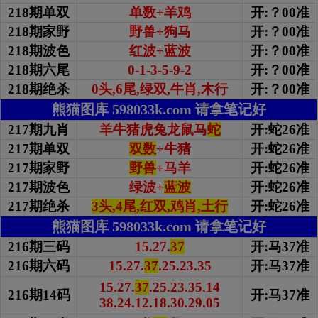
218期单双
单数+羊鸡
开:？00准
218期家野
野兽+狗马
开:？00准
218期波色
红波+蓝波
开:？00准
218期
六尾
0-1-3-5-9-2
开:？00准
218期绝杀
0头,6尾,绿双,牛肖,木行
开:？00准
熊猫图库 598033k.com 请拿笔记好
217期九肖
羊牛猪虎兔龙鼠马
蛇
开:蛇26准
217期单双
双数
+牛猪
开:蛇26准
217期家野
野兽
+马羊
开:蛇26准
217期波色
绿波+
蓝波
开:蛇26准
217期绝杀
3头,4尾,红双,鸡肖,土行
开:蛇26准
熊猫图库 598033k.com 请拿笔记好
216期三码
15.27.
37
开:马37准
216期六码
15.27.
37
.25.23.35
开:马37准
15.27.
37
.25.23.35.14
216期14码
开:马37准
38.24.12.18.30.29.05