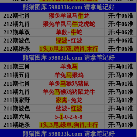
熊猫图库 598033k.com 请拿笔记好
212期七肖
猴兔羊鼠马
牛
龙
开:牛06准
212期九肖
猴兔羊鼠马
牛
龙虎蛇
开:牛06准
212期单双
单数+
牛
蛇
开:牛06准
212期波色
绿波
+红波
开:牛06准
212期绝杀
1头,0尾,红双,鸡肖,木行
开:牛06准
熊猫图库 598033k.com 请拿笔记好
211期三肖
羊兔
马
开:马01准
211期五肖
羊兔
马
猴鸡
开:马01准
211期七肖
羊兔
马
猴鸡猪鼠
开:马01准
211期九肖
羊兔
马
猴鸡猪鼠龙牛
开:马01准
211期家野
家禽
+兔龙
开:马01准
211期波色
蓝波+
红波
开:马01准
211期
六尾
5-
1
-0-2-6-8
开:马01准
211期绝杀
3头,3尾,绿单,狗肖,土行
开:马01准
熊猫图库 598033k.com 请拿笔记好