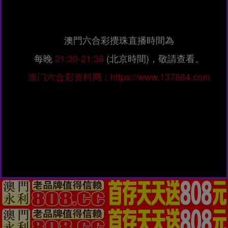
澳門六合彩攪珠直播時間為
每晚
21:30-21:36
(北京時間)，敬請查看。
澳门六合彩资料网：https://www.137884.com