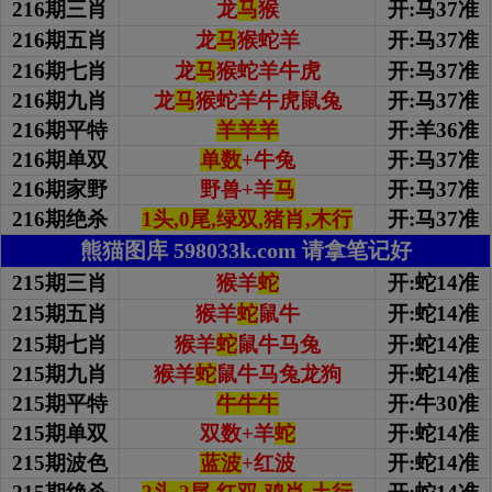
216期三肖
龙
马
猴
开:马37准
216期五肖
龙
马
猴蛇羊
开:马37准
216期七肖
龙
马
猴蛇羊牛虎
开:马37准
216期九肖
龙
马
猴蛇羊牛虎鼠兔
开:马37准
216期平特
羊羊羊
开:羊36准
216期单双
单数
+牛兔
开:马37准
216期家野
野兽+羊
马
开:马37准
216期绝杀
1头,0尾,绿双,猪肖,木行
开:马37准
熊猫图库 598033k.com 请拿笔记好
215期三肖
猴羊
蛇
开:蛇14准
215期五肖
猴羊
蛇
鼠牛
开:蛇14准
215期七肖
猴羊
蛇
鼠牛马兔
开:蛇14准
215期九肖
猴羊
蛇
鼠牛马兔龙狗
开:蛇14准
215期平特
牛牛牛
开:牛30准
215期单双
双数+羊
蛇
开:蛇14准
215期波色
蓝波
+红波
开:蛇14准