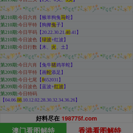
第210期
:
今日六肖
【猴羊狗兔
马
蛇
】
第210期:
今日平特
【狗撵
兔
子
】
第210期:
今日平码
【
20.22.30.21.
40
.41
】
第210期:
今日波色
【
绿
波
+红波
】
第210期:
今日行数
【木
、
火
、土
】
第209期
:
今日六肖
【兔牛
猪
鸡羊蛇
】
第209期:
今日平特
【画
蛇
添足
】
第209期:
今日七尾
【
8
652031
】
第209期:
今日波色
【蓝
波+
红波
】
第209期:
今日特码
【04.06.
08
.10.12.02.28.30.32.34.36.26
】
好料尽在
198775f.com
澳门看图解特
香港看图解特