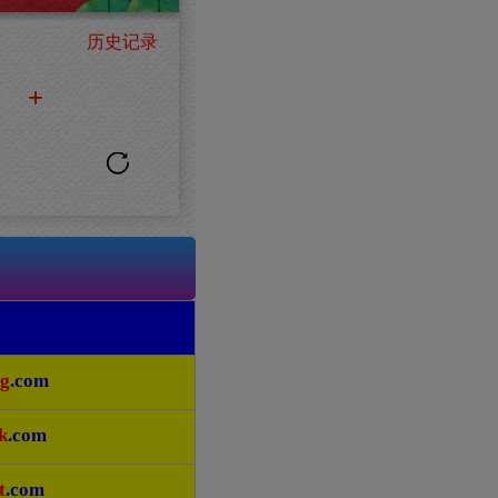
g
.com
k
.com
t
.com