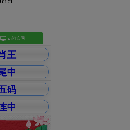
01.01
访问官网
肖王
尾中
五码
连中