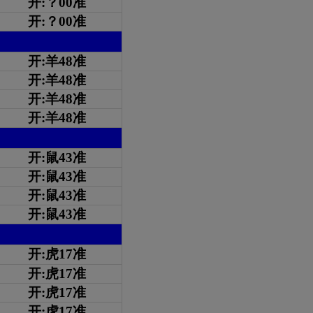
开:？00准
开:？00准
开:羊48准
开:羊48准
开:羊48准
开:羊48准
开:鼠43准
开:鼠43准
开:鼠43准
开:鼠43准
开:虎17准
开:虎17准
开:虎17准
开:虎17准