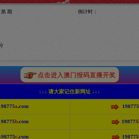
点击进入澳门报码直播开奖
↓↓↓ 请大家记住新网址 ↓↓↓
98775
a
.com
198775
98775
b
.com
198775
198775
c
.com
198775