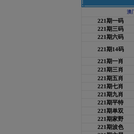
澳
221期一码
221期三码
221期六码
221期14码
221期一肖
221期三肖
221期五肖
221期七肖
221期九肖
221期平特
221期单双
221期家野
221期波色