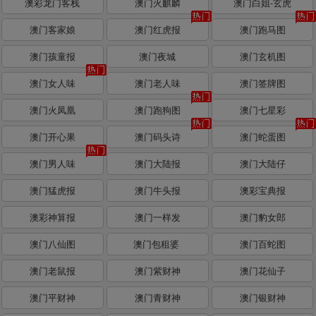
澳彩龙门客栈
澳门火麒麟
澳门白姐-玄虎
澳门客家娘
澳门红虎报
澳门跑马图
澳门孩童报
澳门夜城
澳门玄机图
澳门女人味
澳门老人味
澳门签牌图
澳门火凤凰
澳门跑狗图
澳门七星彩
澳门开心果
澳门码头诗
澳门蛇蛋图
澳门男人味
澳门大陆报
澳门大陆仔
澳门猛虎报
澳门牛头报
澳彩宝典报
澳彩神算报
澳门一样发
澳门豹女郎
澳门八仙图
澳门包租婆
澳门百蛇图
澳门老鼠报
澳门紫财神
澳门花仙子
澳门平财神
澳门青财神
澳门银财神