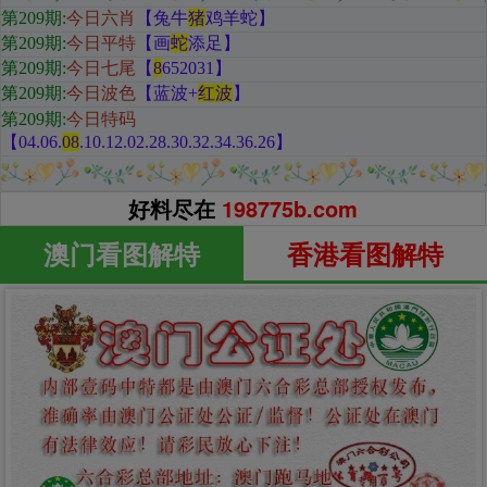
第209期
:
今日六肖
【兔牛
猪
鸡羊蛇
】
第209期:
今日平特
【画
蛇
添足
】
第209期:
今日七尾
【
8
652031
】
第209期:
今日波色
【蓝
波+
红波
】
第209期:
今日特码
【04.06.
08
.10.12.02.28.30.32.34.36.26
】
好料尽在
198775b.com
澳门看图解特
香港看图解特