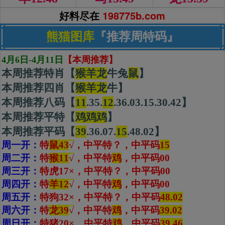
好料尽在
198775b.com
熊猫图库
『推荐周特码』
4月6日-4月11日
【本周推荐】
本周推荐特肖【
猴羊龙
牛兔
鼠
】
本周推荐四肖【
猴
羊
龙
牛】
本周推荐八码【
11
.35.
12
.36.03.15.30.42】
本周推荐平特【
鸡鸡鸡
】
本周推荐平码【
39
.36.07.
15
.48.02】
周一开：
特
鼠43
√
，中平特？，
中平码
15
周二开：
特
猴11
√
，中平特
鸡
，
中平码00
周三开：
特虎17×，中平特？，
中平码00
周四开：
特
羊12
√
，中平特
鸡
，
中平码00
周五开：
特狗32×，中平特？，
中平码
48.02
周六开：
特
龙39
√
，中平特
鸡
，
中平码
39.02
周日开：
特猪20×，中平特
鸡
，中平码
39.46