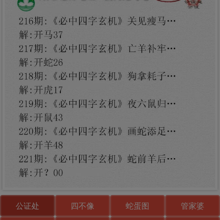
公证处
四不像
蛇蛋图
管家婆