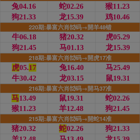
兔04.16
蛇02.26
猴11.23
狗21.33
龙15.39
鸡10.46
220期:暴富六肖⑿码→開羊48错
牛06.18
猪20.32
虎05.29
狗21.45
马01.13
龙15.39
218期:暴富六肖⑿码→開虎17准
虎
05.
17
兔16.40
马25.49
牛30.42
龙03.15
鼠19.31
216期:暴富六肖⑿码→開马37准
马
13.49
鼠19.31
蛇02.26
猴11.23
羊12.48
狗21.45
215期:暴富六肖⑿码→開蛇14准
猪20.32
蛇
02.26
狗21.33
羊12.48
马13.49
龙15.39