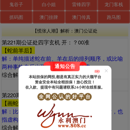
鬼谷子
白小姐
雷锋四字
龙门客栈
抓码图
澳门挂牌
澳门传真
跑马图
【慌张人潮】解析：澳门公证处
第221期公证处四字玄机 开：？00准
【蛇前羊后】
解：‌‌单纯描述蛇在前、羊在后的排列顺序，或比喻
两种事物先后出现。‌‌解牛猴狗猪鼠虎
通知公告
×
6秒
综合解肖：
牛猴狗猪鼠虎
本站担保的网投,都是有真正实力的大额平台
资金安全本站全程担保！放心投注！
熊猫图库
598033b.com
一定谨记!
在入款、提现中有问题请联系24小时在线客服。
第220期公证处四字玄机 开：羊48准
全
网
公
认
的
好
平
台
【画蛇添足】
解：‌‌比喻做了多余的事，非但无益反而不合适，也
指虚构事实、无中生有。‌‌解猪猴龙鸡兔羊
综合解肖：
猪猴龙鸡兔
羊