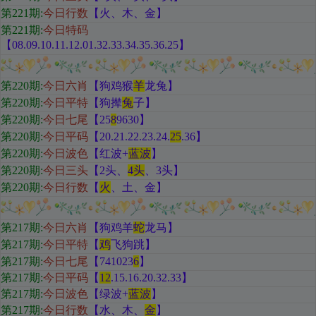
第221期:
今日行数
【火
、木、金
】
第221期:
今日特码
【08.09.10.11.12.01.32.33.34.35.36.25
】
第220期
:
今日六肖
【狗鸡猴
羊
龙兔
】
第220期:
今日平特
【狗撵
兔
子
】
第220期:
今日七尾
【25
8
9630
】
第220期:
今日平码
【
20.21.22.23.24.
25
.36
】
第220期:
今日波色
【红
波+
蓝波
】
第220期:
今日三头
【
2头、
4头
、3头
】
第220期:
今日行数
【
火
、土、金
】
第217期
:
今日六肖
【狗鸡羊
蛇
龙马
】
第217期:
今日平特
【
鸡
飞狗跳
】
第217期:
今日七尾
【741023
6
】
第217期:
今日平码
【
12
.15.16.20.32.33
】
第217期:
今日波色
【绿
波+
蓝波
】
第217期:
今日行数
【水
、木、
金
】