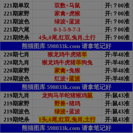
221期单双
双数+马鼠
开:？00准
221期家野
家禽+虎猴
开:？00准
221期波色
绿波+蓝波
开:？00准
221期
六尾
0-1-5-9-7-3
开:？00准
221期绝杀
4头,0尾,红双,兔肖,土行
开:？00准
熊猫图库 598033k.com 请拿笔记好
220期七肖
猴龙鸡牛虎猪
羊
开:羊48准
220期九肖
猴龙鸡牛虎猪
羊
狗兔
开:羊48准
220期家野
家禽
+兔猴
开:羊48准
220期波色
红波+
蓝波
开:羊48准
熊猫图库 598033k.com 请拿笔记好
219期九肖
龙狗马羊蛇猪猴鸡
鼠
开:鼠43准
219期家野
野兽
+猪鸡
开:鼠43准
219期波色
绿波
+蓝波
开:鼠43准
219期绝杀
1头,6尾,红双,兔肖,土行
开:鼠43准
熊猫图库 598033k.com 请拿笔记好