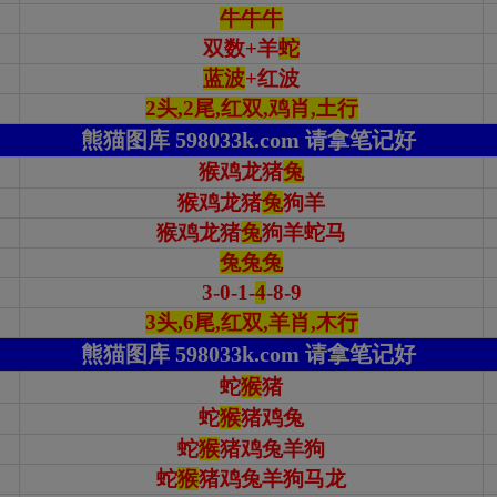
牛牛牛
双数+羊
蛇
蓝波
+红波
2头,2尾,红双,鸡肖,土行
熊猫图库 598033k.com 请拿笔记好
猴鸡龙猪
兔
猴鸡龙猪
兔
狗羊
猴鸡龙猪
兔
狗羊蛇马
兔兔兔
3-0-1-
4
-8-9
3头,6尾,红双,羊肖,木行
熊猫图库 598033k.com 请拿笔记好
蛇
猴
猪
蛇
猴
猪鸡兔
蛇
猴
猪鸡兔羊狗
蛇
猴
猪鸡兔羊狗马龙