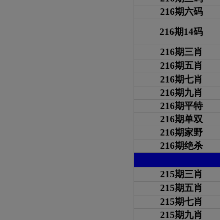
216期六码
216期14码
216期三肖
216期五肖
216期七肖
216期九肖
216期平特
216期单双
216期家野
216期绝杀
215期三肖
215期五肖
215期七肖
215期九肖