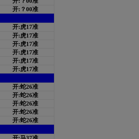
开:？00准
开:？00准
开:虎17准
开:虎17准
开:虎17准
开:虎17准
开:虎17准
开:虎17准
开:蛇26准
开:蛇26准
开:蛇26准
开:蛇26准
开:蛇26准
开:马37准