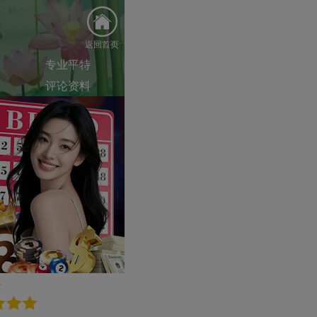
返回首页
专业平特
评论资料
件