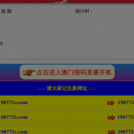
点击进入澳门报码直播开奖
↓↓↓ 请大家记住新网址 ↓↓↓
98775
a
.com
198775
98775
b
.com
198775
198775
c
.com
198775