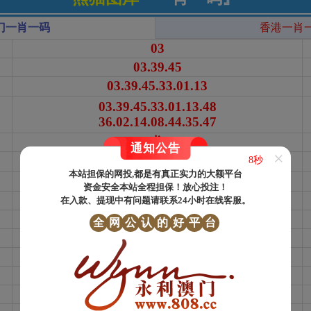
门一肖一码
香港一肖
03
03.39.45
03.39.45.33.01.13
03.39.45.33.01.13.48
36.
02.14.08.44.35.47
龙
通知公告
×
龙狗马
7秒
本站担保的网投,都是有真正实力的大额平台
龙狗马羊蛇
资金安全本站全程担保！放心投注！
龙狗马羊蛇猪猴
在入款、提现中有问题请联系24小时在线客服。
龙狗马羊蛇猪猴鸡鼠
全
网
公
认
的
好
平
台
蛇蛇蛇
双数+狗马
野兽+猪鸡
绿波+蓝波