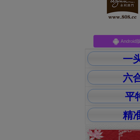
Android
一
六
平
精