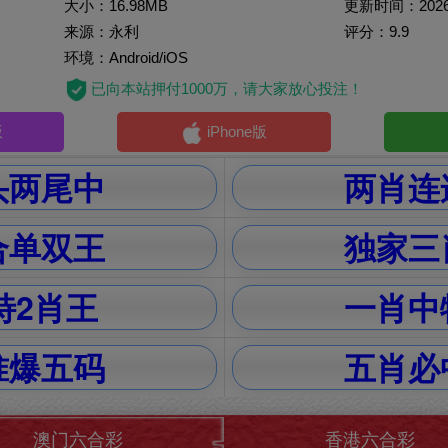
大小：16.98MB
更新时间：2026.
来源：永利
评分：9.9
环境：Android/iOS
已向本站押付1000万，请大家放心投注！
版
iPhone版
头两尾中
两肖连
合单双王
独家三
特2肖王
一肖中
准爆五码
五肖必
澳门六合彩
香港六合彩