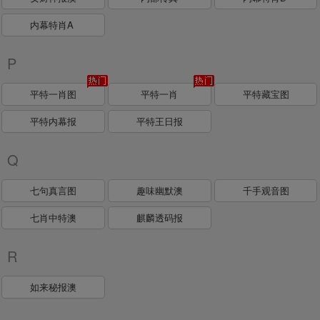
内幕特肖A
P
平特一肖图
平特一肖
平特藏宝图
平特内幕报
平特王日报
Q
七句真言图
趣味幽默澳
千手观音图
七肖中特澳
麒麟透码报
R
如来秘报澳