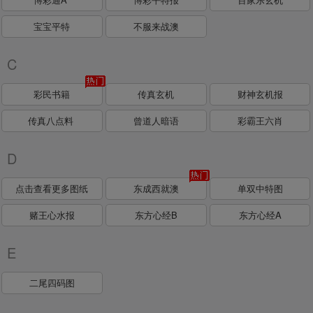
宝宝平特
不服来战澳
C
彩民书籍
传真玄机
财神玄机报
传真八点料
曾道人暗语
彩霸王六肖
D
点击查看更多图纸
东成西就澳
单双中特图
赌王心水报
东方心经B
东方心经A
E
二尾四码图