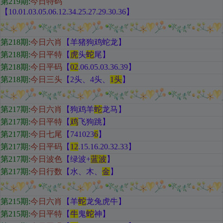
第219期:
今日特码
【10.01.03.05.06.12.34.25.27.29.30.36
】
第218期
:
今日六肖
【羊猪狗鸡蛇龙
】
第218期:
今日平特
【
虎
头
蛇
尾
】
第218期:
今日平码
【
02
.06.05.03.36.39
】
第218期:
今日三头
【
2头、4头、
1头
】
第217期
:
今日六肖
【狗鸡羊
蛇
龙马
】
第217期:
今日平特
【
鸡
飞狗跳
】
第217期:
今日七尾
【741023
6
】
第217期:
今日平码
【
12
.15.16.20.32.33
】
第217期:
今日波色
【绿
波+
蓝波
】
第217期:
今日行数
【水
、木、
金
】
第215期
:
今日六肖
【羊
蛇
龙兔虎牛
】
第215期:
今日平特
【
牛
鬼
蛇
神
】