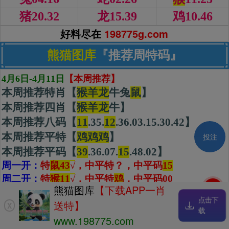
猪20.32
龙15.39
鸡10.46
好料尽在
198775g.com
熊猫图库
『推荐周特码』
4月6日-4月11日
【本周推荐】
本周推荐特肖【
猴羊龙
牛兔
鼠
】
本周推荐四肖【
猴
羊
龙
牛】
本周推荐八码【
11
.35.
12
.36.03.15.30.42】
本周推荐平特【
鸡鸡鸡
】
投注
本周推荐平码【
39
.36.07.
15
.48.02】
周一开：
特
鼠43
√
，中平特？，
中平码
15
周二开：
特
猴11
√
，中平特
鸡
，
中平码00
刷新
熊猫图库
【下载APP一肖
周三开：
特虎17×，中平特？，
中平码00
点击下
送特】
周四开：
特
羊12
√
，中平特
鸡
，
中平码00
X
载
周五开：
特狗32×，中平特？，
中平码
48.02
www.198775.com