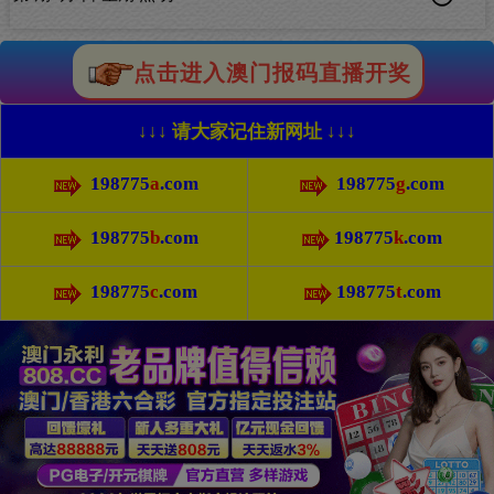
点击进入澳门报码直播开奖
↓↓↓ 请大家记住新网址 ↓↓↓
198775
a
.com
198775
g
.com
198775
b
.com
198775
k
.com
198775
c
.com
198775
t
.com