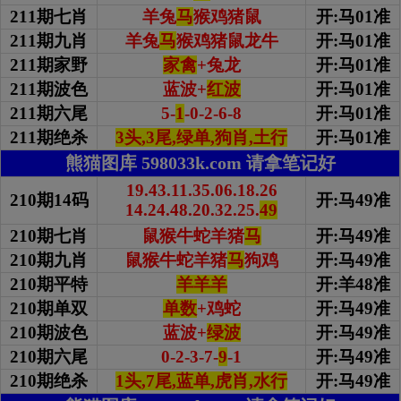
211期七肖
羊兔
马
猴鸡猪鼠
开:马01准
211期九肖
羊兔
马
猴鸡猪鼠龙牛
开:马01准
211期家野
家禽
+兔龙
开:马01准
211期波色
蓝波+
红波
开:马01准
211期
六尾
5-
1
-0-2-6-8
开:马01准
211期绝杀
3头,3尾,绿单,狗肖,土行
开:马01准
熊猫图库 598033k.com 请拿笔记好
19.43.11.35.06.18.26
210期14码
开:马49准
14.24.48.20.32.25.
49
210期七肖
鼠猴牛蛇羊猪
马
开:马49准
210期九肖
鼠猴牛蛇羊猪
马
狗鸡
开:马49准
210期平特
羊羊羊
开:羊48准
210期单双
单数
+鸡蛇
开:马49准
210期波色
蓝波+
绿波
开:马49准
210期
六尾
0-2-3-7-
9
-1
开:马49准
210期绝杀
1头,7尾,蓝单,虎肖,水行
开:马49准