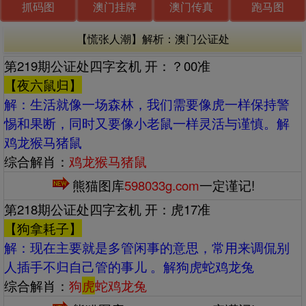
抓码图
澳门挂牌
澳门传真
跑马图
【慌张人潮】解析：澳门公证处
第219期公证处四字玄机 开：？00准
【夜六鼠归】
解：‌‌生活就像一场森林，我们需要像虎一样保持警
惕和果断，同时又要像小老鼠一样灵活与谨慎。‌‌解
鸡龙猴马猪鼠
综合解肖：
鸡龙猴马猪鼠
熊猫图库
598033g.com
一定谨记!
第218期公证处四字玄机 开：虎17准
【狗拿耗子】
解：‌‌现在主要就是‌多管闲事‌的意思，常用来调侃别
人插手不归自己管的事儿 。‌‌解狗虎蛇鸡龙兔
综合解肖：
狗
虎
蛇鸡龙兔