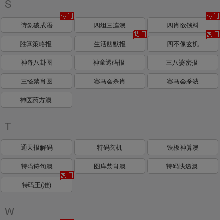
S
诗象破成语
四组三连澳
四肖欲钱料
胜算策略报
生活幽默报
四不像玄机
神奇八卦图
神童透码报
三八婆密报
三怪禁肖图
赛马会杀肖
赛马会杀波
神医药方澳
T
通天报解码
特码玄机
铁板神算澳
特码诗句澳
图库禁肖澳
特码快递澳
特码王(准)
W