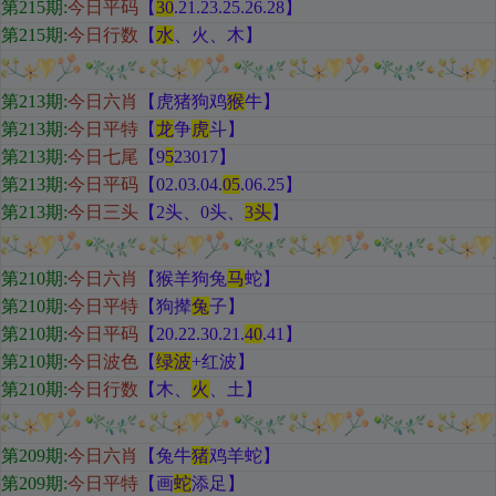
第215期:
今日平码
【
30
.21.23.25.26.28
】
第215期:
今日行数
【
水
、火、木
】
第213期
:
今日六肖
【虎猪狗鸡
猴
牛
】
第213期:
今日平特
【
龙
争
虎
斗
】
第213期:
今日七尾
【9
5
23017
】
第213期:
今日平码
【
02.03.04.
05
.06.25
】
第213期:
今日三头
【
2头、0头、
3头
】
第210期
:
今日六肖
【猴羊狗兔
马
蛇
】
第210期:
今日平特
【狗撵
兔
子
】
第210期:
今日平码
【
20.22.30.21.
40
.41
】
第210期:
今日波色
【
绿
波
+红波
】
第210期:
今日行数
【木
、
火
、土
】
第209期
:
今日六肖
【兔牛
猪
鸡羊蛇
】
第209期:
今日平特
【画
蛇
添足
】