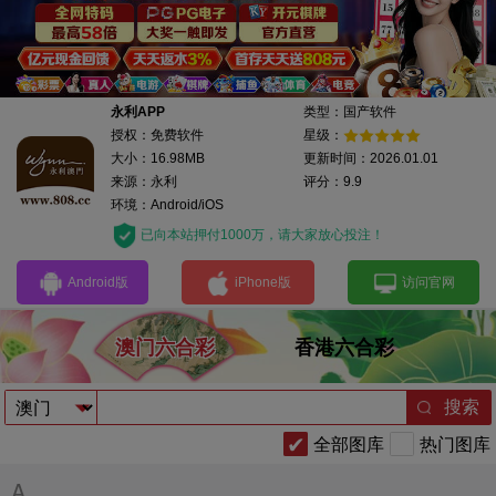
永利APP
类型：国产软件
授权：免费软件
星级：
大小：16.98MB
更新时间：2026.01.01
来源：永利
评分：9.9
环境：Android/iOS
已向本站押付1000万，请大家放心投注！
Android版
iPhone版
访问官网
澳门六合彩
香港六合彩
搜索
全部图库
热门图库
A