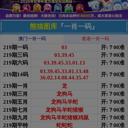
熊猫图库
『一肖一码』
澳门一肖一码
香港一肖一码
219期一码
03
开:？00准
219期三码
03.39.45
开:？00准
219期六码
03.39.45.33.01.13
开:？00准
03.39.45.33.01.13.48
219期14码
开:？00准
36.
02.14.08.44.35.47
219期一肖
龙
开:？00准
219期三肖
龙狗马
开:？00准
219期五肖
龙狗马羊蛇
开:？00准
219期七肖
龙狗马羊蛇猪猴
开:？00准
219期九肖
龙狗马羊蛇猪猴鸡鼠
开:？00准
219期平特
蛇蛇蛇
开:？00准