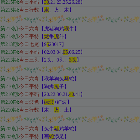
第215期:
今日平码
【
30
.21.23.25.26.28
】
第215期:
今日行数
【
水
、火、木
】
第213期
:
今日六肖
【虎猪狗鸡
猴
牛
】
第213期:
今日平特
【
龙
争
虎
斗
】
第213期:
今日七尾
【9
5
23017
】
第213期:
今日平码
【
02.03.04.
05
.06.25
】
第213期:
今日三头
【
2头、0头、
3头
】
第210期
:
今日六肖
【猴羊狗兔
马
蛇
】
第210期:
今日平特
【狗撵
兔
子
】
第210期:
今日平码
【
20.22.30.21.
40
.41
】
第210期:
今日波色
【
绿
波
+红波
】
第210期:
今日行数
【木
、
火
、土
】
第209期
:
今日六肖
【兔牛
猪
鸡羊蛇
】
第209期:
今日平特
【画
蛇
添足
】