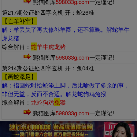
熊猫图库
598033g.com
一定谨记!
第217期公证处四字玄机 开：蛇26准
【亡羊补牢】
解：‌‌羊丢失了再去修补羊圈，还不算晚。解蛇羊牛
虎龙猪
综合解肖：
蛇
羊牛虎龙猪
熊猫图库
598033g.com
一定谨记!
第214期公证处四字玄机 开：兔04准
【画蛇添足】
解：‌‌指画蛇时给蛇添上脚，后比喻做了多余的事，
非但无益，反而不合适。解龙蛇狗鸡兔猴
综合解肖：
龙蛇狗鸡
兔
猴
熊猫图库
598033g.com
一定谨记!