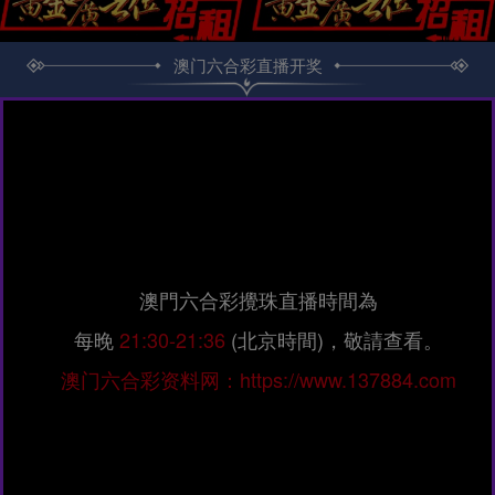
澳门六合彩直播开奖
澳門六合彩攪珠直播時間為
每晚
21:30-21:36
(北京時間)，敬請查看。
澳门六合彩资料网：https://www.137884.com