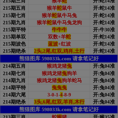
215期三肖
猴羊
蛇
开:蛇14准
215期五肖
猴羊
蛇
鼠牛
开:蛇14准
215期七肖
猴羊
蛇
鼠牛马兔
开:蛇14准
215期九肖
猴羊
蛇
鼠牛马兔龙狗
开:蛇14准
215期平特
牛牛牛
开:牛30准
215期单双
双数+羊
蛇
开:蛇14准
215期波色
蓝波
+红波
开:蛇14准
215期绝杀
2头,2尾,红双,鸡肖,土行
开:蛇14准
熊猫图库 598033k.com 请拿笔记好
214期五肖
猴鸡龙猪
兔
开:兔04准
214期七肖
猴鸡龙猪
兔
狗羊
开:兔04准
214期九肖
猴鸡龙猪
兔
狗羊蛇马
开:兔04准
214期平特
兔兔兔
开:兔04准
214期
六尾
3-0-1-
4
-8-9
开:兔04准
214期绝杀
3头,6尾,红双,羊肖,木行
开:兔04准
熊猫图库 598033k.com 请拿笔记好
213期三肖
蛇
猴
猪
开:猴35准