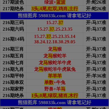
217期波色
绿波+
蓝波
开:蛇26准
217期绝杀
3头,4尾,红双,鸡肖,土行
开:蛇26准
熊猫图库 598033k.com 请拿笔记好
216期三码
15.27.
37
开:马37准
216期六码
15.27.
37
.25.23.35
开:马37准
15.27.
37
.25.23.35.14
216期14码
开:马37准
38.24.12.18.30.29.05
216期三肖
龙
马
猴
开:马37准
216期五肖
龙
马
猴蛇羊
开:马37准
216期七肖
龙
马
猴蛇羊牛虎
开:马37准
216期九肖
龙
马
猴蛇羊牛虎鼠兔
开:马37准
216期平特
羊羊羊
开:羊36准
216期单双
单数
+牛兔
开:马37准
216期家野
野兽+羊
马
开:马37准
216期绝杀
1头,0尾,绿双,猪肖,木行
开:马37准
熊猫图库 598033k.com 请拿笔记好