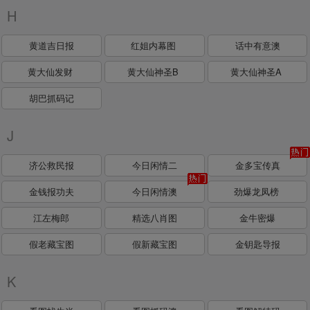
H
黄道吉日报
红姐内幕图
话中有意澳
黄大仙发财
黄大仙神圣B
黄大仙神圣A
胡巴抓码记
J
济公救民报
今日闲情二
金多宝传真
金钱报功夫
今日闲情澳
劲爆龙凤榜
江左梅郎
精选八肖图
金牛密爆
假老藏宝图
假新藏宝图
金钥匙导报
K