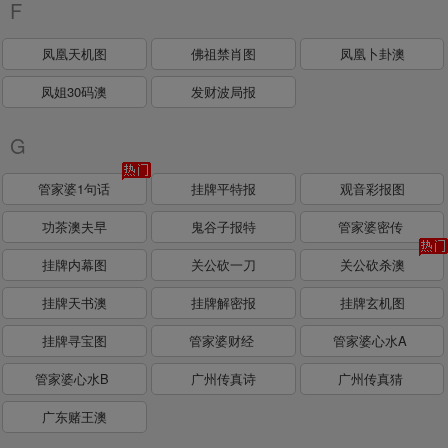
F
凤凰天机图
佛祖禁肖图
凤凰卜卦澳
凤姐30码澳
发财波局报
G
管家婆1句话
挂牌平特报
观音彩报图
功茶澳夫早
鬼谷子报特
管家婆密传
挂牌内幕图
关公砍一刀
关公砍杀澳
挂牌天书澳
挂牌解密报
挂牌玄机图
挂牌寻宝图
管家婆财经
管家婆心水A
管家婆心水B
广州传真诗
广州传真猜
广东赌王澳