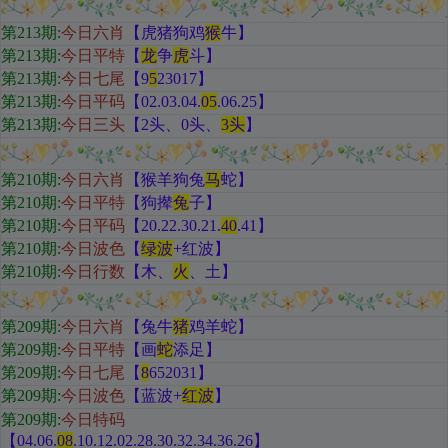
第213期
:
今日六肖
【虎猪狗鸡
猴
牛
】
第213期:
今日平特
【
龙
争
虎
斗
】
第213期:
今日七尾
【9
5
23017
】
第213期:
今日平码
【
02.03.04.
05
.06.25
】
第213期:
今日三头
【
2头、0头、
3头
】
第210期
:
今日六肖
【猴羊狗兔
马
蛇
】
第210期:
今日平特
【狗撵
兔
子
】
第210期:
今日平码
【
20.22.30.21.
40
.41
】
第210期:
今日波色
【
绿
波
+红波
】
第210期:
今日行数
【木
、
火
、土
】
第209期
:
今日六肖
【兔牛
猪
鸡羊蛇
】
第209期:
今日平特
【画
蛇
添足
】
第209期:
今日七尾
【
8
652031
】
第209期:
今日波色
【蓝
波+
红波
】
第209期:
今日特码
【04.06.
08
.10.12.02.28.30.32.34.36.26
】