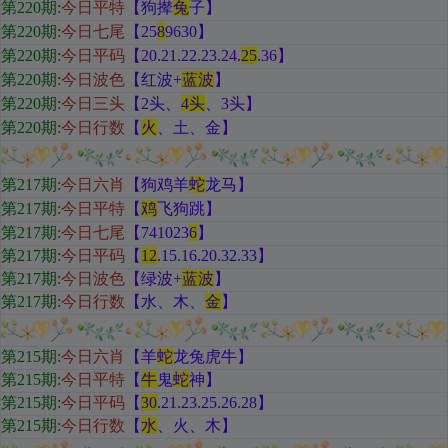
第220期:
今日平特
【狗撵
兔
子
】
第220期:
今日七尾
【25
8
9630
】
第220期:
今日平码
【
20.21.22.23.24.
25
.36
】
第220期:
今日波色
【红
波+
蓝波
】
第220期:
今日三头
【
2头、
4头
、3头
】
第220期:
今日行数
【
火
、土、金
】
第217期
:
今日六肖
【狗鸡羊
蛇
龙马
】
第217期:
今日平特
【
鸡
飞狗跳
】
第217期:
今日七尾
【741023
6
】
第217期:
今日平码
【
12
.15.16.20.32.33
】
第217期:
今日波色
【绿
波+
蓝波
】
第217期:
今日行数
【水
、木、
金
】
第215期
:
今日六肖
【羊
蛇
龙兔虎牛
】
第215期:
今日平特
【
牛
鬼
蛇
神
】
第215期:
今日平码
【
30
.21.23.25.26.28
】
第215期:
今日行数
【
水
、火、木
】