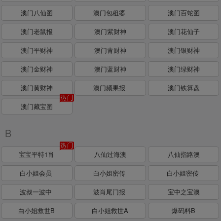
澳门八仙图
澳门包租婆
澳门百蛇图
澳门老鼠报
澳门紫财神
澳门花仙子
澳门平财神
澳门青财神
澳门银财神
澳门金财神
澳门蓝财神
澳门绿财神
澳门黄财神
澳门频果报
澳门铁算盘
澳门藏宝图
B
宝宝平特1肖
八仙过海澳
八仙指路澳
白小姐会员
白小姐密传
白小姐密传
波叔一波中
波肖尾门报
宝中之宝澳
白小姐救世B
白小姐救世A
爆码料B