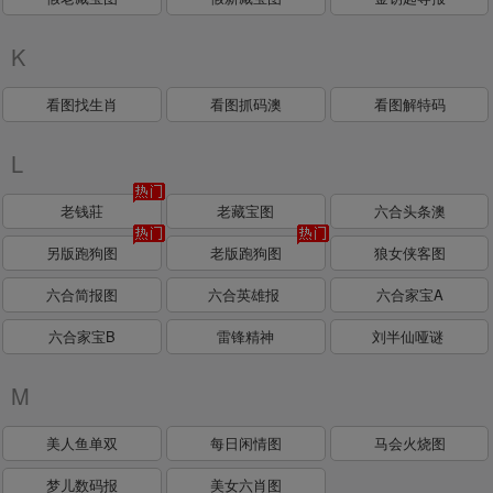
K
看图找生肖
看图抓码澳
看图解特码
L
老钱莊
老藏宝图
六合头条澳
另版跑狗图
老版跑狗图
狼女侠客图
六合简报图
六合英雄报
六合家宝A
六合家宝B
雷锋精神
刘半仙哑谜
M
美人鱼单双
每日闲情图
马会火烧图
梦儿数码报
美女六肖图