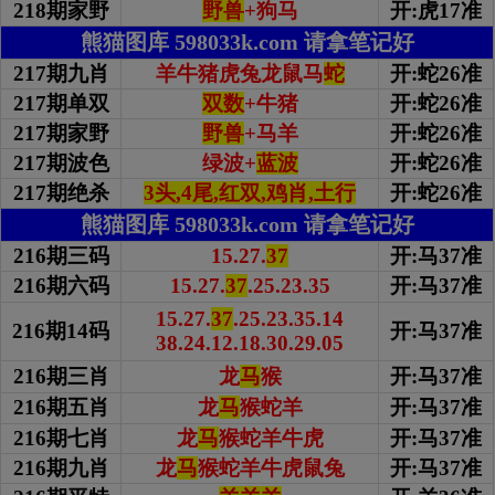
218期家野
野兽
+狗马
开:虎17准
熊猫图库 598033k.com 请拿笔记好
217期九肖
羊牛猪虎兔龙鼠马
蛇
开:蛇26准
217期单双
双数
+牛猪
开:蛇26准
217期家野
野兽
+马羊
开:蛇26准
217期波色
绿波+
蓝波
开:蛇26准
217期绝杀
3头,4尾,红双,鸡肖,土行
开:蛇26准
熊猫图库 598033k.com 请拿笔记好
216期三码
15.27.
37
开:马37准
216期六码
15.27.
37
.25.23.35
开:马37准
15.27.
37
.25.23.35.14
216期14码
开:马37准
38.24.12.18.30.29.05
216期三肖
龙
马
猴
开:马37准
216期五肖
龙
马
猴蛇羊
开:马37准
216期七肖
龙
马
猴蛇羊牛虎
开:马37准
216期九肖
龙
马
猴蛇羊牛虎鼠兔
开:马37准