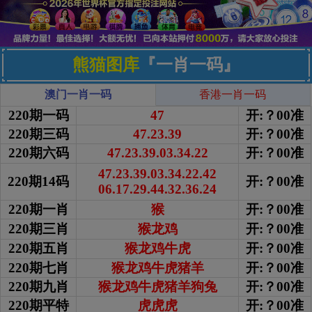
熊猫图库
『一肖一码』
澳门一肖一码
香港一肖一码
220期一码
47
开:？00准
220期三码
47.23.39
开:？00准
220期六码
47.23.39.03.34.22
开:？00准
47.23.39.03.34.22.42
220期14码
开:？00准
06.17.29.44.32.36.24
220期一肖
猴
开:？00准
220期三肖
猴龙鸡
开:？00准
220期五肖
猴龙鸡牛虎
开:？00准
220期七肖
猴龙鸡牛虎猪羊
开:？00准
220期九肖
猴龙鸡牛虎猪羊狗兔
开:？00准
220期平特
虎虎虎
开:？00准