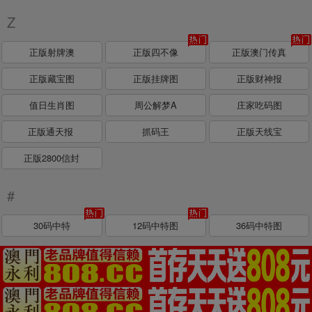
Z
正版射牌澳
正版四不像
正版澳门传真
正版藏宝图
正版挂牌图
正版财神报
值日生肖图
周公解梦A
庄家吃码图
正版通天报
抓码王
正版天线宝
正版2800信封
#
30码中特
12码中特图
36码中特图