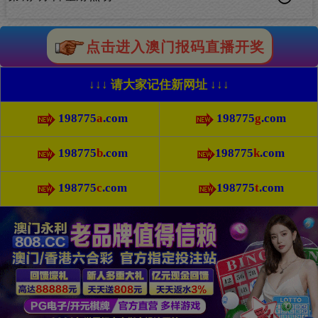
点击进入澳门报码直播开奖
↓↓↓ 请大家记住新网址 ↓↓↓
198775
a
.com
198775
g
.com
198775
b
.com
198775
k
.com
198775
c
.com
198775
t
.com