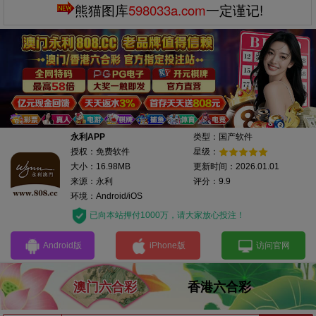
熊猫图库
598033a.com
一定谨记!
永利APP
类型：国产软件
授权：免费软件
星级：
大小：16.98MB
更新时间：2026.01.01
来源：永利
评分：9.9
环境：Android/iOS
已向本站押付1000万，请大家放心投注！
Android版
iPhone版
访问官网
澳门六合彩
香港六合彩